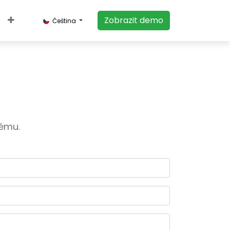
​​​​Zobrazit demo​​​​
Čeština
tému.